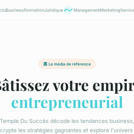
ctu
Business
Formation
Juridique
Management
Marketing
Servic
🏛️ Le média de référence
âtissez votre empi
entrepreneurial
Temple Du Succès décode les tendances business
crypte les stratégies gagnantes et explore l'univers