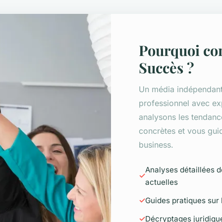
Pourquoi co
Succès ?
Un média indépendant
professionnel avec ex
analysons les tendanc
concrètes et vous guid
business.
Analyses détaillées 
actuelles
Guides pratiques sur l
Décryptages juridique