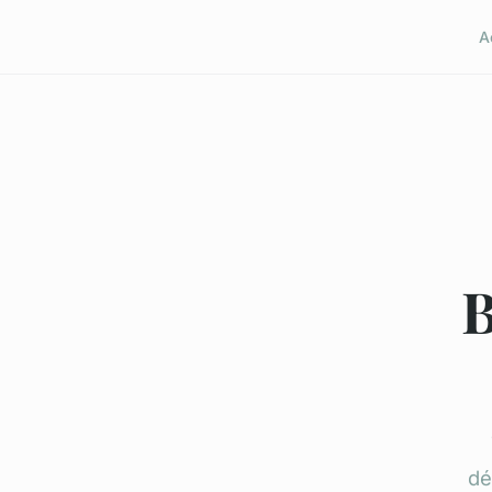
A
B
dé