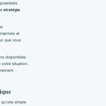
 potentiels
ne
stratégie
us
reprises et
our que vous
ons disponibles
 votre situation.
agnement
gique
s qu'une simple