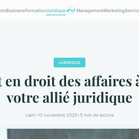
ctu
Business
Formation
Juridique
Management
Marketing
Servic
JURIDIQUE
 en droit des affaires à
votre allié juridique
Liam
•
13 novembre 2025
•
5 min de lecture