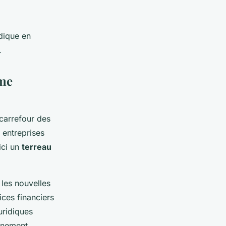
dique en
.
ème
 carrefour des
e entreprises
ici un
terreau
les nouvelles
ices financiers
uridiques
einement