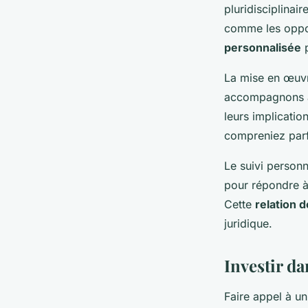
pluridisciplinair
comme les oppor
personnalisée
p
La mise en œuvr
accompagnons à 
leurs implicatio
compreniez parf
Le suivi person
pour répondre à 
Cette
relation 
juridique.
Investir da
Faire appel à un