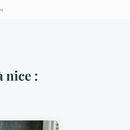
es
 nice :