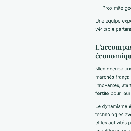
Proximité gé
Une équipe expé
véritable parten
L'accompag
économiqu
Nice occupe une 
marchés français
innovantes, star
fertile
pour leur
Le dynamisme éc
technologies ave
et les activités
spécifiques que