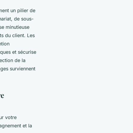
ent un pilier de
nariat, de sous-
se minutieuse
s du client. Les
ntion
iques et sécurise
tection de la
iges surviennent
re
ur votre
pagnement et la