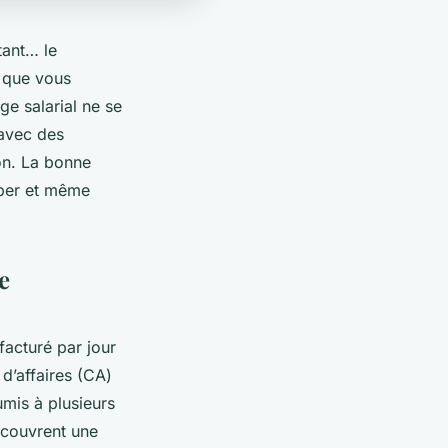
tant… le
e que vous
ge salarial ne se
 avec des
ion. La bonne
iper et même
e
facturé par jour
 d’affaires (CA)
umis à plusieurs
écouvrent une