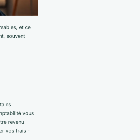
sables, et ce
ant, souvent
tains
mptabilité vous
tre revenu
r vos frais -