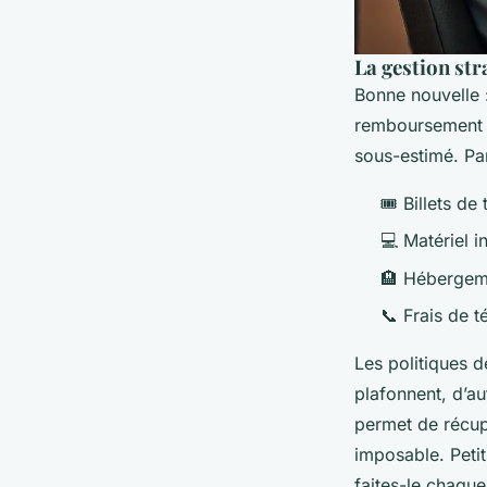
La gestion str
Bonne nouvelle :
remboursement
sous-estimé. Par
🎟️ Billets de
💻 Matériel 
🏨 Hébergem
📞 Frais de t
Les politiques 
plafonnent, d’au
permet de récup
imposable.
Peti
faites-le chaqu