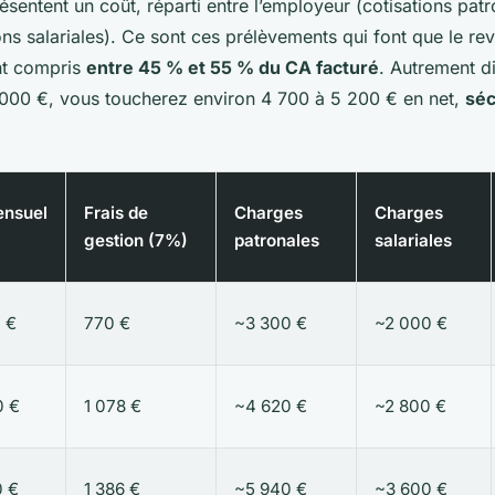
ésentent un coût, réparti entre l’employeur (cotisations patr
ions salariales). Ce sont ces prélèvements qui font que le re
nt compris
entre 45 % et 55 % du CA facturé
. Autrement di
0 000 €, vous toucherez environ 4 700 à 5 200 € en net,
séc
nsuel
Frais de
Charges
Charges
gestion (7%)
patronales
salariales
 €
770 €
~3 300 €
~2 000 €
0 €
1 078 €
~4 620 €
~2 800 €
0 €
1 386 €
~5 940 €
~3 600 €