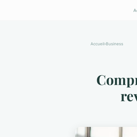
A
Accueil
›
Business
Compre
re