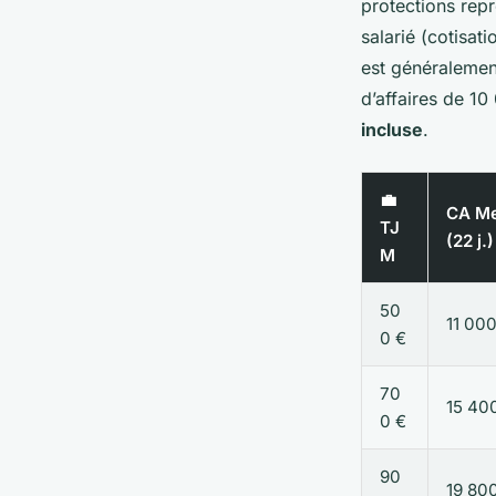
protections repr
salarié (cotisat
est généraleme
d’affaires de 1
incluse
.
💼
CA Me
TJ
(22 j.)
M
50
11 000
0 €
70
15 40
0 €
90
19 80