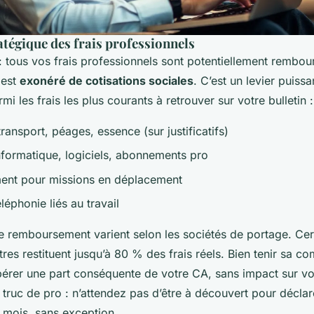
atégique des frais professionnels
 tous vos frais professionnels sont potentiellement rembour
 est
exonéré de cotisations sociales
. C’est un levier puiss
mi les frais les plus courants à retrouver sur votre bulletin :
 transport, péages, essence (sur justificatifs)
informatique, logiciels, abonnements pro
ent pour missions en déplacement
éléphonie liés au travail
de remboursement varient selon les sociétés de portage. Cer
tres restituent jusqu’à 80 % des frais réels. Bien tenir sa co
érer une part conséquente de votre CA, sans impact sur vo
t truc de pro
: n’attendez pas d’être à découvert pour déclare
e mois, sans exception.