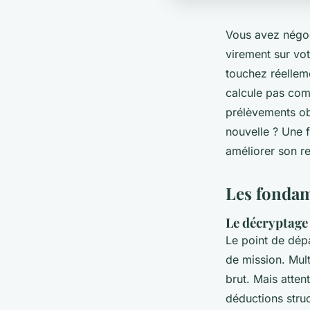
Vous avez négoci
virement sur vot
touchez réelleme
calcule pas com
prélèvements obl
nouvelle ? Une f
améliorer son r
Les fondam
Le décryptage 
Le point de dépa
de mission. Mult
brut. Mais atten
déductions stru