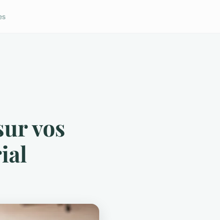
es
sur vos
ial