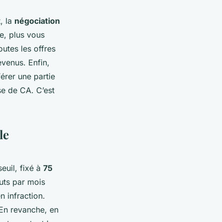
, la
négociation
e, plus vous
outes les offres
evenus. Enfin,
érer une partie
se de CA. C’est
le
euil, fixé à
75
ruts par mois
n infraction.
 En revanche, en