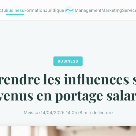
ctu
Business
Formation
Juridique
Management
Marketing
Servic
BUSINESS
ndre les influences 
venus en portage salar
Meissa
•
14/04/2026 14:05
•
8 min de lecture