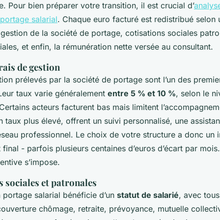
e. Pour bien préparer votre transition, il est crucial d’
analyse
portage salarial
. Chaque euro facturé est redistribué selo
e gestion de la société de portage, cotisations sociales patro
riales, et enfin, la rémunération nette versée au consultant.
rais de gestion
tion prélevés par la société de portage sont l’un des premie
Leur taux varie généralement
entre 5 % et 10 %
, selon le n
 Certains acteurs facturent bas mais limitent l’accompagnem
n taux plus élevé, offrent un suivi personnalisé, une assista
seau professionnel. Le choix de votre structure a donc un i
 final - parfois plusieurs centaines d’euros d’écart par mois
entive s’impose.
s sociales et patronales
 portage salarial bénéficie d’un
statut de salarié
, avec tous
couverture chômage, retraite, prévoyance, mutuelle collecti