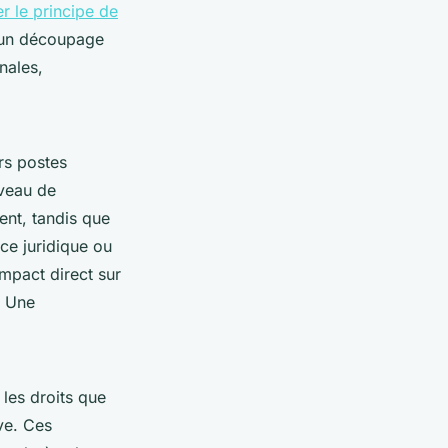
r le principe de
n un découpage
nales,
rs postes
iveau de
ent, tandis que
nce juridique ou
mpact direct sur
. Une
 les droits que
ve. Ces