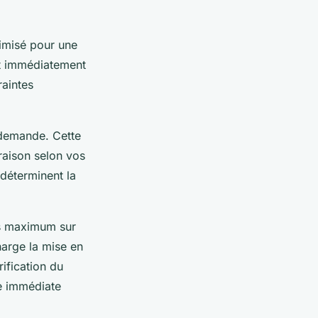
imisé pour une
nt immédiatement
raintes
e demande. Cette
vraison selon vos
 déterminent la
es maximum sur
harge la mise en
rification du
e immédiate