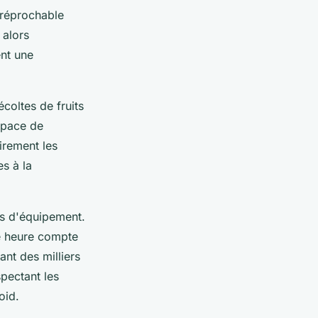
irréprochable
 alors
ent une
coltes de fruits
space de
rement les
es à la
es d'équipement.
ue heure compte
nt des milliers
pectant les
oid.