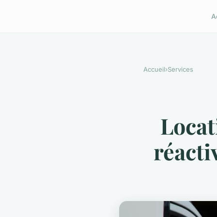
A
Accueil
›
Services
Locat
réacti