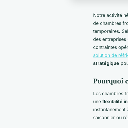
Notre activité n
de chambres fro
temporaires. Se
des entreprises 
contraintes opé
solution de réfr
stratégique
pour
Pourquoi ch
Les chambres fro
une
flexibilité
instantanément 
saisonnier ou r