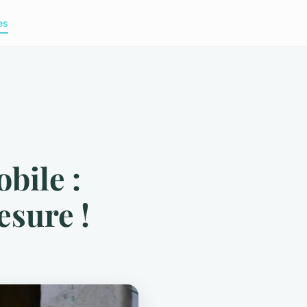
es
bile :
esure !