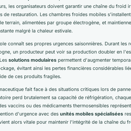
urs, les organisateurs doivent garantir une chaîne du froid 
s de restauration. Les chambres froides mobiles s'installent
le terrain, alimentées par groupe électrogène, et maintienn
tante malgré la chaleur estivale.
ole connaît ses propres urgences saisonnières. Durant les ré
gne, un producteur peut voir sa production doubler en l'e
 Les
solutions modulaires
permettent d'augmenter temporai
ckage, évitant ainsi les pertes financières considérables lié
de de ces produits fragiles.
maceutique fait face à des situations critiques lors de pann
toire perd brutalement sa capacité de réfrigération, chaq
des vaccins ou des médicaments thermosensibles représenta
rvention d'urgence avec des
unités mobiles spécialisées
res
nt alors vitale pour maintenir l'intégrité de la chaîne du fr