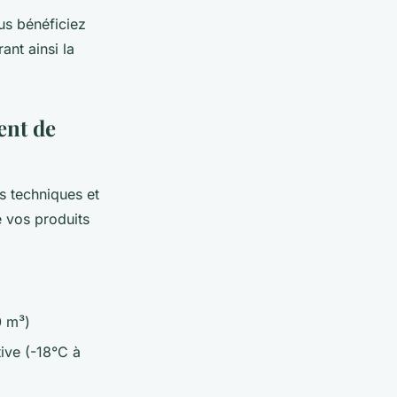
ous bénéficiez
nt ainsi la
ent de
s techniques et
e vos produits
0 m³)
ive (-18°C à