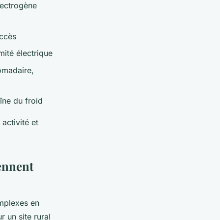
lectrogène
accès
mité électrique
domadaire,
îne du froid
activité et
iennent
omplexes en
r un site rural