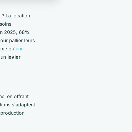
 ? La location
soins
 en 2025, 68%
ur pallier leurs
rme qu'
une
 un
levier
el en offrant
utions s'adaptent
 production