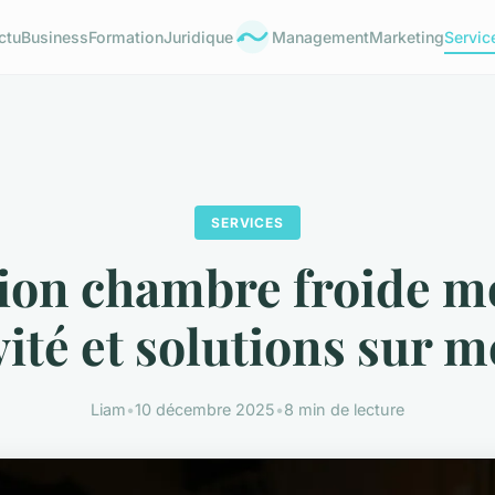
ctu
Business
Formation
Juridique
Management
Marketing
Servic
SERVICES
ion chambre froide mo
vité et solutions sur m
Liam
•
10 décembre 2025
•
8 min de lecture