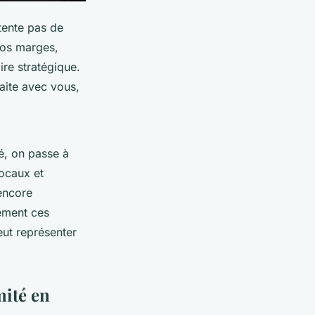
tente pas de
 vos marges,
ire stratégique.
raite avec vous,
sé, on passe à
locaux et
 encore
vement ces
eut représenter
ité en