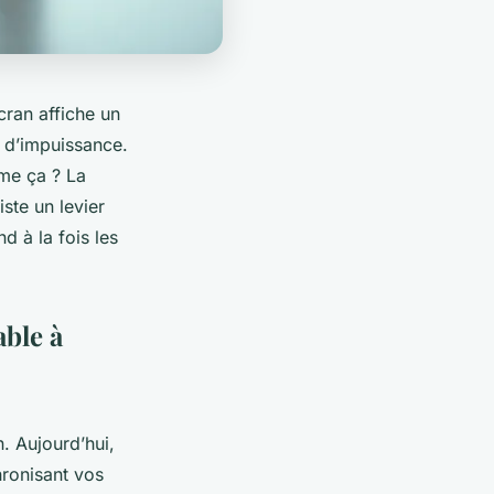
écran affiche un
e d’impuissance.
me ça ? La
iste un levier
d à la fois les
able à
. Aujourd’hui,
hronisant vos