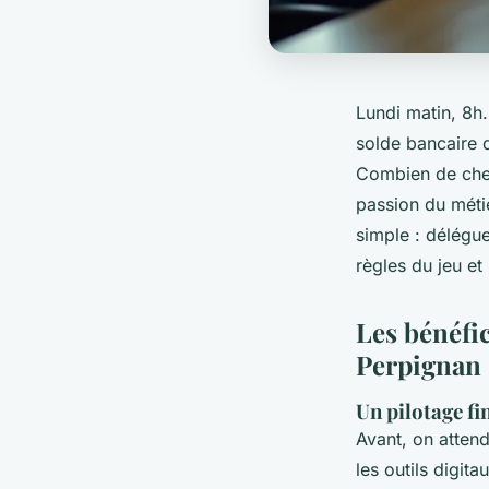
Lundi matin, 8h. 
solde bancaire q
Combien de che
passion du métier
simple : délégue
règles du jeu et
Les bénéfi
Perpignan
Un pilotage fi
Avant, on attend
les outils digit