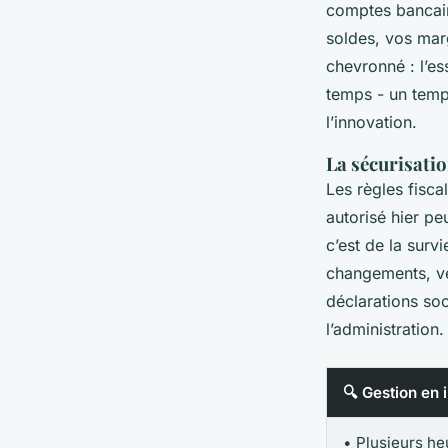
comptes bancair
soldes, vos marg
chevronné : l’es
temps - un temp
l’innovation.
La sécurisatio
Les règles fisca
autorisé hier pe
c’est de la surv
changements, ve
déclarations soc
l’administration.
🔍 Gestion en 
• Plusieurs h