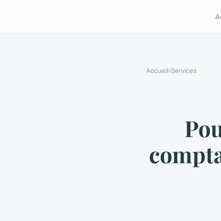
A
Accueil
›
Services
Pou
compta