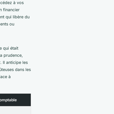
ccédez à vos
n financier
nt qui libère du
ients ou
 qui était
 la prudence,
Il anticipe les
oûteuses dans les
face à
comptable