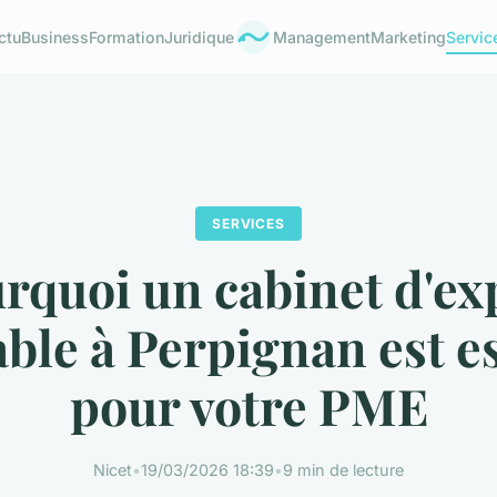
ctu
Business
Formation
Juridique
Management
Marketing
Servic
SERVICES
rquoi un cabinet d'ex
ble à Perpignan est es
pour votre PME
Nicet
•
19/03/2026 18:39
•
9 min de lecture