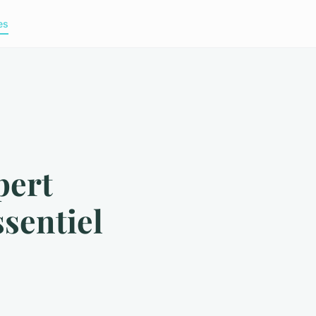
es
pert
sentiel