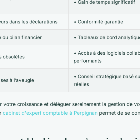
• Gain de temps significatif
eurs dans les déclarations
• Conformité garantie
e du bilan financier
• Tableaux de bord analytique
• Accès à des logiciels collab
is obsolètes
performants
• Conseil stratégique basé s
ises à l’aveugle
réelles
er votre croissance et déléguer sereinement la gestion de v
un
cabinet d'expert comptable à Perpignan
permet de se con