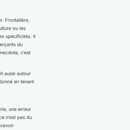
. Frontalière,
lture ou les
 spécificités. Il
erçants du
anecdote, c’est
it aussi autour
 donné en tenant
ie, une erreur
ce n’est pas du
ecevoir