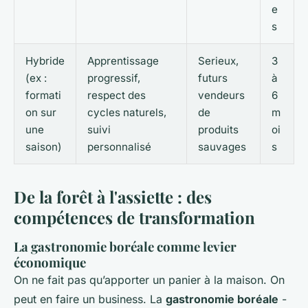
e
s
Hybride
Apprentissage
Serieux,
3
(ex :
progressif,
futurs
à
formati
respect des
vendeurs
6
on sur
cycles naturels,
de
m
une
suivi
produits
oi
saison)
personnalisé
sauvages
s
De la forêt à l'assiette : des
compétences de transformation
La gastronomie boréale comme levier
économique
On ne fait pas qu’apporter un panier à la maison. On
peut en faire un business. La
gastronomie boréale
-