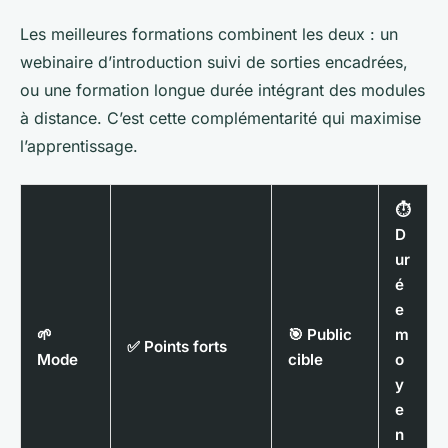
Les meilleures formations combinent les deux : un
webinaire d’introduction suivi de sorties encadrées,
ou une formation longue durée intégrant des modules
à distance. C’est cette complémentarité qui maximise
l’apprentissage.
⏱️
D
ur
é
e
🌱
🎯 Public
m
✅ Points forts
Mode
cible
o
y
e
n