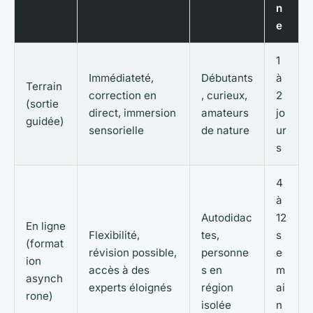
n
e
1
Immédiateté,
Débutants
à
Terrain
correction en
, curieux,
2
(sortie
direct, immersion
amateurs
jo
guidée)
sensorielle
de nature
ur
s
4
à
Autodidac
12
En ligne
Flexibilité,
tes,
s
(format
révision possible,
personne
e
ion
accès à des
s en
m
asynch
experts éloignés
région
ai
rone)
isolée
n