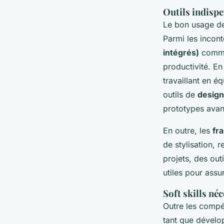
Outils indisp
Le bon usage de
Parmi les incon
intégrés)
comme 
productivité. En
travaillant en é
outils de
design
prototypes avan
En outre, les
fr
de stylisation, 
projets, des out
utiles pour assu
Soft skills né
Outre les compé
tant que dévelo