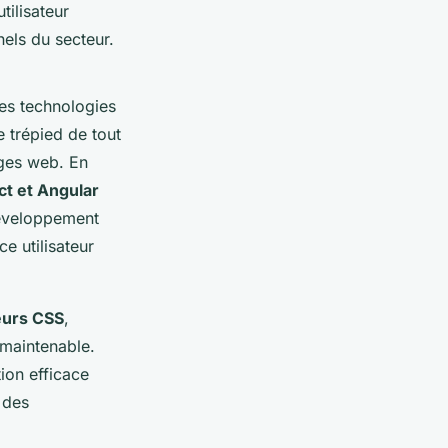
ilisateur
els du secteur.
les technologies
e trépied de tout
ages web. En
ct et Angular
 développement
e utilisateur
eurs CSS
,
maintenable.
tion efficace
 des