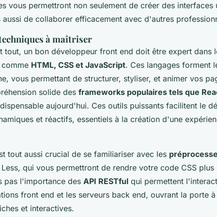
 vous permettront non seulement de créer des interfaces ut
 aussi de collaborer efficacement avec d'autres professionn
echniques à maîtriser
 tout, un bon développeur front end doit être expert dans 
es comme
HTML, CSS et JavaScript
. Ces langages forment l
e, vous permettant de structurer, styliser, et animer vos p
réhension solide des
frameworks populaires tels que Rea
dispensable aujourd'hui. Ces outils puissants facilitent le
amiques et réactifs, essentiels à la création d'une expérienc
est tout aussi crucial de se familiariser avec les
préprocess
ess, qui vous permettront de rendre votre code CSS plus 
ns pas l'importance des
API RESTful
qui permettent l'interac
ations front end et les serveurs back end, ouvrant la porte à
iches et interactives.