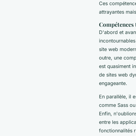
Ces compétences
attrayantes mais
Compétences t
D'abord et avant
incontournabl
site web modern
outre, une comp
est quasiment in
de sites web dyn
engageante.
En parallèle, il 
comme Sass ou L
Enfin, n'oublio
entre les applic
fonctionnalités r