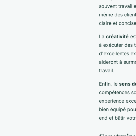
souvent travaill
même des client
claire et concise
La
créativité
est
à exécuter des t
d'excellentes e
aideront à surm
travail.
Enfin, le
sens de
compétences sou
expérience excep
bien équipé pou
end et bâtir vo