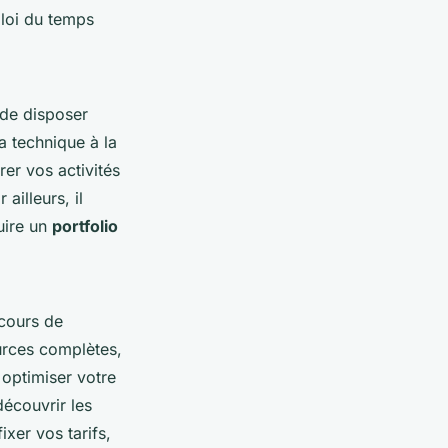
ploi du temps
l de disposer
a technique à la
er vos activités
ailleurs, il
uire un
portfolio
rcours de
urces complètes,
 optimiser votre
découvrir les
xer vos tarifs,