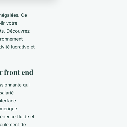
inégalées. Ce
ir votre
nts. Découvrez
vironnement
vité lucrative et
r front end
ssionnante qui
salarié
nterface
umérique
rience fluide et
seulement de