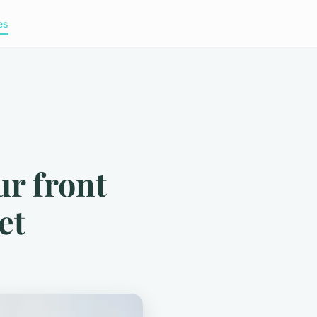
es
ur front
et