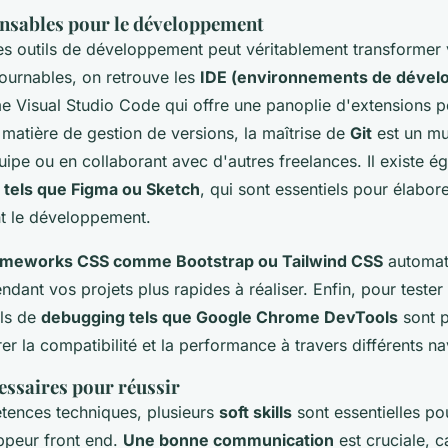
ensables pour le développement
s outils de développement peut véritablement transformer 
tournables, on retrouve les
IDE (environnements de déve
Visual Studio Code qui offre une panoplie d'extensions po
 matière de gestion de versions, la maîtrise de
Git
est un mu
quipe ou en collaborant avec d'autres freelances. Il existe 
 tels que Figma ou Sketch
, qui sont essentiels pour élabore
t le développement.
ameworks CSS comme Bootstrap ou Tailwind CSS
automati
rendant vos projets plus rapides à réaliser. Enfin, pour tester
ils de
debugging tels que Google Chrome DevTools
sont p
rer la compatibilité et la performance à travers différents na
cessaires pour réussir
tences techniques, plusieurs
soft skills
sont essentielles po
ppeur front end.
Une bonne communication
est cruciale, 