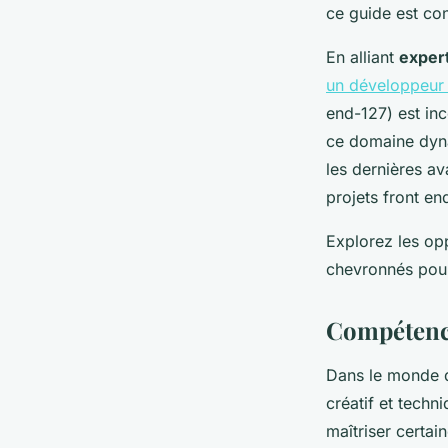
ce guide est co
En alliant
exper
un développeur 
end-127) est in
ce domaine dyna
les dernières a
projets front en
Explorez les opp
chevronnés pour 
Compétence
Dans le monde 
créatif et techn
maîtriser certai