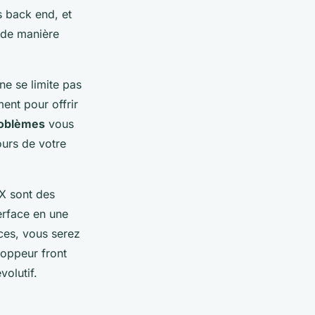
s back end, et
 de manière
ne se limite pas
ment pour offrir
roblèmes
vous
ours de votre
X sont des
erface en une
nces, vous serez
loppeur front
olutif.