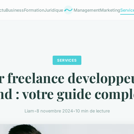
ctu
Business
Formation
Juridique
Management
Marketing
Servic
SERVICES
 freelance developpe
nd : votre guide compl
Liam
•
8 novembre 2024
•
10 min de lecture